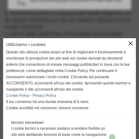
E´ finalmente arrivato il nullaosta per Sandro Baglione che
da questo momento può davvero essere a disposizione di
mister Colonnello.
L´esterno dello Zakynthos, che ha perso la prima parte
della stagione per infortunio, era in attesa della conferma di
close
Utilizziamo i cookies
tesseramento da parte della Federazione greca, documento
Questo sito utilizza cookie propri al fine di migliorare il funzionamento e
che è stato recapitato al club grazie anche all´intervento del
monitorare le prestazioni del sito web e/o cookie derivati da strumenti
nostro gruppo che si è molto speso per cercare di risolvere
esterni che consentono di inviare messaggi pubblicitari in linea con le tue
la questione.
preferenze, come dettagliato nella Cookie Policy. Per continuare è
Dalla prossima settimana dunque Baglione potrà dare il
necessario autorizzare i nostri cookie. Cliccando sul pulsante
suo contributo alla squadra di Zante che insegue la
ACCONSENTO, acconsenti all'uso dei cookie. Ignorando questo banner e
salvezza alla sua prima esperienza nella Football League,
navigando il sito acconsenti all'uso dei cookie.
ma che ancora sogna di centrare il traguardo più grande
Cookie Policy
-
Privacy Policy
dei playoff.
Il tuo consenso ha una durata massima di 6 mesi.
Cookie accettati nel consenso: nessun consenso
tecnici necessari
<< PRECEDENTE
I cookie tecnici e necessari aiutano a rendere fruibile un
SUCCESSIVO >>
sito web abilitando funzioni di base come la navigazione