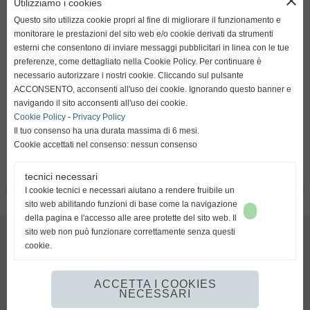
close
Utilizziamo i cookies
resta su italiano
Questo sito utilizza cookie propri al fine di migliorare il funzionamento e
monitorare le prestazioni del sito web e/o cookie derivati da strumenti
Tutto pronto per il via dei campionati. Si riparte domenica
esterni che consentono di inviare messaggi pubblicitari in linea con le tue
con le formazioni che scendono in campo in Italia e all
preferenze, come dettagliato nella Cookie Policy. Per continuare è
´estero mentre il calciomercato entra nel vivo e si prepara a
necessario autorizzare i nostri cookie. Cliccando sul pulsante
riservare qualche sorpresa.
ACCONSENTO, acconsenti all'uso dei cookie. Ignorando questo banner e
go to english
Sono intanto rientrati in Grecia Kean, Giorgione e Lanzano
navigando il sito acconsenti all'uso dei cookie.
http://translate.google.it/translate?hl=it&sl=it&tl=en&u=h
che presto potrebbero essere raggiunti da Diego che
Cookie Policy
-
Privacy Policy
sembra destinato al calcio greco.
Il tuo consenso ha una durata massima di 6 mesi.
Cookie accettati nel consenso: nessun consenso
tecnici necessari
I cookie tecnici e necessari aiutano a rendere fruibile un
<< PRECEDENTE
SUCCESSIVO >>
sito web abilitando funzioni di base come la navigazione
della pagina e l'accesso alle aree protette del sito web. Il
AMSports - Pro-AM Academy
sito web non può funzionare correttamente senza questi
Piazza Cermenati, 10 - 23900 Lecco
cookie.
AMSports: info@amsports.it
Pro-AM Academy: academy@amsports.it
ACCETTA I COOKIES
NECESSARI
Realizzazione siti web www.sitoper.it