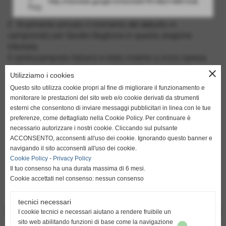
http://translate.google.it/translate?hl=it&sl=it&tl=en&u=h
E´ finalmente arrivato il momento del debutto in
campionato per Sandro Baglione in questa stagione
tribolata.
Il centrocampista italiano è stato inserito a inizio ripresa
nella gara contro il Tyrnavos nel tentativo di portare
close
Utilizziamo i cookies
vivacità e spinta sulla fascia.
Questo sito utilizza cookie propri al fine di migliorare il funzionamento e
L´ingresso di Baglione ha fatto bene alla Zakynthos che
monitorare le prestazioni del sito web e/o cookie derivati da strumenti
però non è riuscito a ribaltare il risultato che a quel punto
esterni che consentono di inviare messaggi pubblicitari in linea con le tue
era già di 2-0 per i padroni di casa.
preferenze, come dettagliato nella Cookie Policy. Per continuare è
A fine gara c´è comunque stato spazio lo stesso per
necessario autorizzare i nostri cookie. Cliccando sul pulsante
festeggiare perché la squadra di Colonnello ha avuto la
ACCONSENTO, acconsenti all'uso dei cookie. Ignorando questo banner e
matematica certezza di aver centrato la salvezza con
navigando il sito acconsenti all'uso dei cookie.
cinque giornate di anticipo alla sua prima stagione in serie
Cookie Policy
-
Privacy Policy
B.
Il tuo consenso ha una durata massima di 6 mesi.
Cookie accettati nel consenso: nessun consenso
tecnici necessari
<< PRECEDENTE
I cookie tecnici e necessari aiutano a rendere fruibile un
SUCCESSIVO >>
sito web abilitando funzioni di base come la navigazione