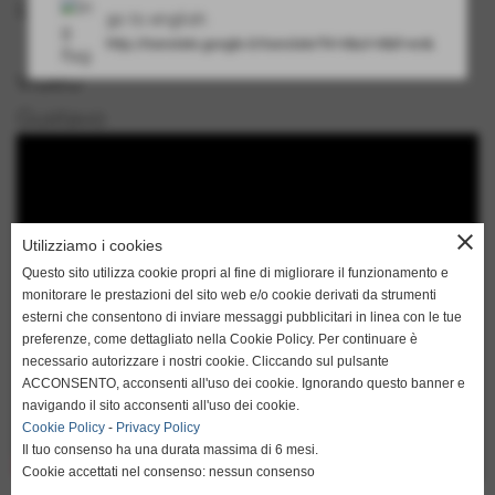
Gustavo Franca Amadio
go to english
http://translate.google.it/translate?hl=it&sl=it&tl=en&u=h
video
Gustavo
close
Utilizziamo i cookies
Questo sito utilizza cookie propri al fine di migliorare il funzionamento e
monitorare le prestazioni del sito web e/o cookie derivati da strumenti
esterni che consentono di inviare messaggi pubblicitari in linea con le tue
preferenze, come dettagliato nella Cookie Policy. Per continuare è
necessario autorizzare i nostri cookie. Cliccando sul pulsante
ACCONSENTO, acconsenti all'uso dei cookie. Ignorando questo banner e
navigando il sito acconsenti all'uso dei cookie.
Cookie Policy
-
Privacy Policy
Il tuo consenso ha una durata massima di 6 mesi.
Cookie accettati nel consenso: nessun consenso