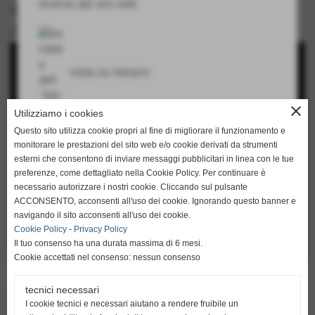
diversa dal sito web
video
ALESSANDRO MARCHETTI
resta su italiano
close
Utilizziamo i cookies
Questo sito utilizza cookie propri al fine di migliorare il funzionamento e
monitorare le prestazioni del sito web e/o cookie derivati da strumenti
go to english
esterni che consentono di inviare messaggi pubblicitari in linea con le tue
http://translate.google.it/translate?hl=it&sl=it&tl=en&u=h
preferenze, come dettagliato nella Cookie Policy. Per continuare è
necessario autorizzare i nostri cookie. Cliccando sul pulsante
ACCONSENTO, acconsenti all'uso dei cookie. Ignorando questo banner e
navigando il sito acconsenti all'uso dei cookie.
Cookie Policy
-
Privacy Policy
Il tuo consenso ha una durata massima di 6 mesi.
Cookie accettati nel consenso: nessun consenso
tecnici necessari
<< PRECEDENTE
I cookie tecnici e necessari aiutano a rendere fruibile un
SUCCESSIVO >>