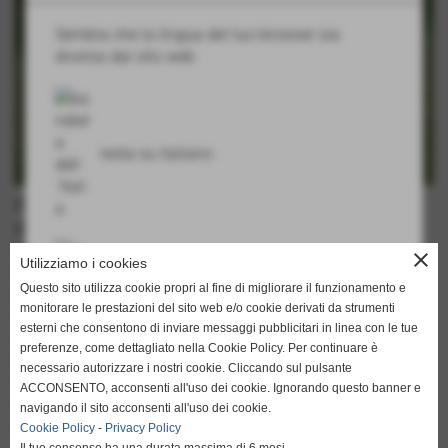
Sembra che la lingua del tuo browser sia
diversa dal sito web
resta su italiano
Proprio mentre si tratta del rinnovo con il Sol de America,
dall´Europa arrivano due proposte per Massimiliano
Ammendola.
close
go to english
Utilizziamo i cookies
L´ex giocatore del Napoli, che dalla scorsa estate gioca in
http://translate.google.it/translate?hl=it&sl=it&tl=en&u=h
Questo sito utilizza cookie propri al fine di migliorare il funzionamento e
Paraguay dove è stato accolto in modo trionfale
monitorare le prestazioni del sito web e/o cookie derivati da strumenti
collezionando sino ad ora 23 presenze, proseguirebbe
esterni che consentono di inviare messaggi pubblicitari in linea con le tue
volentieri la sua avventura in Sudamerica, ma le sirene che
preferenze, come dettagliato nella Cookie Policy. Per continuare è
risuonano dall´Europa lo stanno tentando.
necessario autorizzare i nostri cookie. Cliccando sul pulsante
Nessun club italiano, ma due società di tornei di alto livello
ACCONSENTO, acconsenti all'uso dei cookie. Ignorando questo banner e
hanno bussato alla porta per riportare nel Vecchio
navigando il sito acconsenti all'uso dei cookie.
Continente il fantasista napoletano che prenderà una
Cookie Policy
-
Privacy Policy