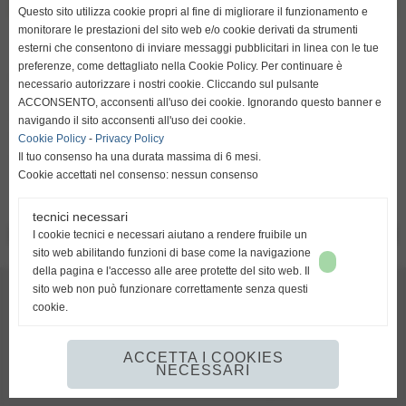
Questo sito utilizza cookie propri al fine di migliorare il funzionamento e
monitorare le prestazioni del sito web e/o cookie derivati da strumenti
Alessandro Marchetti giocherà nel FC Alashkert. Il difensore
esterni che consentono di inviare messaggi pubblicitari in linea con le tue
italiano, dopo il buon campionato nella massima divisione
preferenze, come dettagliato nella Cookie Policy. Per continuare è
bulgara, ha accettato l´offerta del club armeno che dopo il
necessario autorizzare i nostri cookie. Cliccando sul pulsante
successo nell´ultimo campionato punta a rinforzarsi per
ACCONSENTO, acconsenti all'uso dei cookie. Ignorando questo banner e
tentare l´avventura nei preliminari di Champions.
navigando il sito acconsenti all'uso dei cookie.
Marchetti ha già raggiunto la capitale e si è unito alla
Cookie Policy
-
Privacy Policy
nuova squadra.
Il tuo consenso ha una durata massima di 6 mesi.
Cookie accettati nel consenso: nessun consenso
tecnici necessari
<< PRECEDENTE
I cookie tecnici e necessari aiutano a rendere fruibile un
SUCCESSIVO >>
sito web abilitando funzioni di base come la navigazione
della pagina e l'accesso alle aree protette del sito web. Il
AMSports - Pro-AM Academy
sito web non può funzionare correttamente senza questi
Piazza Cermenati, 10 - 23900 Lecco
cookie.
AMSports: info@amsports.it
Pro-AM Academy: academy@amsports.it
ACCETTA I COOKIES
NECESSARI
Realizzazione siti web www.sitoper.it