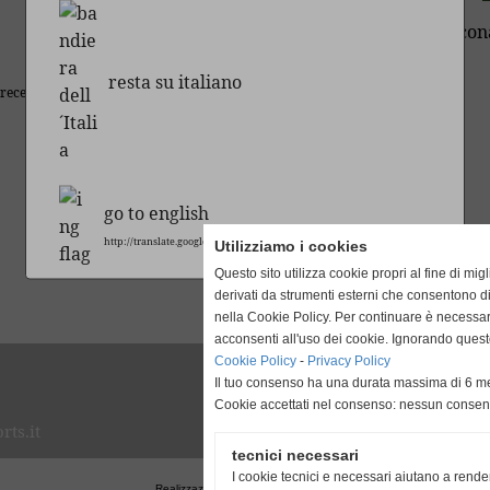
resta su italiano
precedente
go to english
http://translate.google.it/translate?hl=it&sl=it&tl=en&u=http%3A%2F%2Fwww.am
Utilizziamo i cookies
Questo sito utilizza cookie propri al fine di mi
derivati da strumenti esterni che consentono di
nella Cookie Policy. Per continuare è necessa
acconsenti all'uso dei cookie. Ignorando quest
Cookie Policy
-
Privacy Policy
Il tuo consenso ha una durata massima di 6 me
Cookie accettati nel consenso: nessun conse
ts.it
tecnici necessari
I cookie tecnici e necessari aiutano a rende
Realizzazione siti web www.sitoper.it