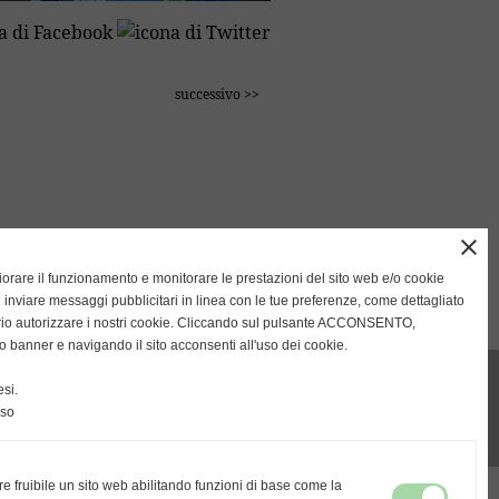
successivo >>
close
sports.it%2Findex_780-3.php
gliorare il funzionamento e monitorare le prestazioni del sito web e/o cookie
 inviare messaggi pubblicitari in linea con le tue preferenze, come dettagliato
rio autorizzare i nostri cookie. Cliccando sul pulsante ACCONSENTO,
o banner e navigando il sito acconsenti all'uso dei cookie.
si.
nso
re fruibile un sito web abilitando funzioni di base come la