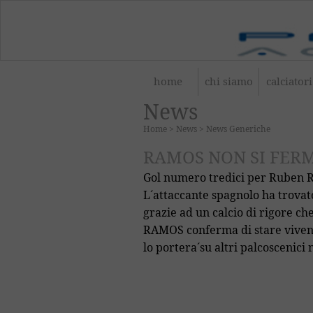
home
chi siamo
calciatori
News
Home
>
News
>
News Generiche
RAMOS NON SI FERM
Gol numero tredici per Ruben R
L´attaccante spagnolo ha trovato
grazie ad un calcio di rigore che
RAMOS conferma di stare viven
lo portera´su altri palcoscenici