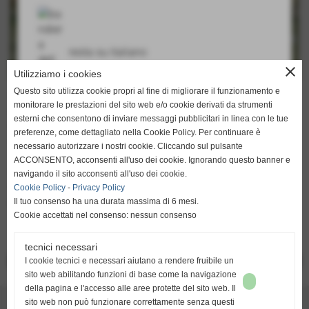
resta su italiano
close
Utilizziamo i cookies
Questo sito utilizza cookie propri al fine di migliorare il funzionamento e
Ci è voluto un calcio di rigore per superare Mattia Lanzano
monitorare le prestazioni del sito web e/o cookie derivati da strumenti
e permettere al Chania di battere il Fokikos.
esterni che consentono di inviare messaggi pubblicitari in linea con le tue
La formazione di Amfissa ha giocato una buona gara,
go to english
preferenze, come dettagliato nella Cookie Policy. Per continuare è
sfiorando la rete a più riprese e facendo affidamento sull
http://translate.google.it/translate?hl=it&sl=it&tl=en&u=h
necessario autorizzare i nostri cookie. Cliccando sul pulsante
´estremo difensore italiano che non ha sbagliato nulla.
ACCONSENTO, acconsenti all'uso dei cookie. Ignorando questo banner e
Impossibile però gli è stato fermare anche il tiro degli undici
navigando il sito acconsenti all'uso dei cookie.
metri che ha permesso al Chania di portare a casa i tre
Cookie Policy
-
Privacy Policy
punti.
Il tuo consenso ha una durata massima di 6 mesi.
Cookie accettati nel consenso: nessun consenso
tecnici necessari
<< PRECEDENTE
SUCCESSIVO >>
I cookie tecnici e necessari aiutano a rendere fruibile un
sito web abilitando funzioni di base come la navigazione
della pagina e l'accesso alle aree protette del sito web. Il
AMSports - Pro-AM Academy
sito web non può funzionare correttamente senza questi