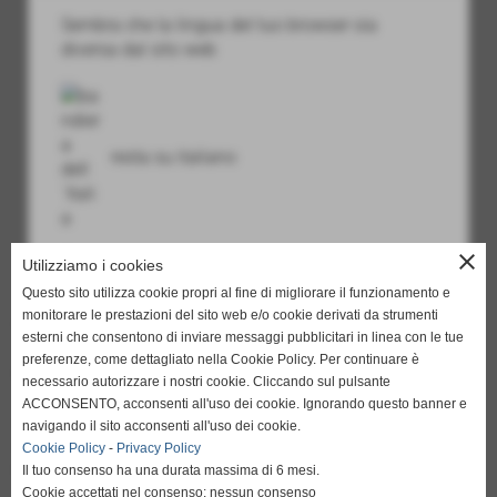
Sembra che la lingua del tuo browser sia
diversa dal sito web
resta su italiano
close
Utilizziamo i cookies
go to english
Questo sito utilizza cookie propri al fine di migliorare il funzionamento e
http://translate.google.it/translate?hl=it&sl=it&tl=en&u=h
monitorare le prestazioni del sito web e/o cookie derivati da strumenti
Ottima prova di Pietro Viggiani nel pareggio per 2-2 tra l
esterni che consentono di inviare messaggi pubblicitari in linea con le tue
´Ungheni e la Dinamo Auto Tiraspol.
preferenze, come dettagliato nella Cookie Policy. Per continuare è
L´italiano, impiegato come trequartista, ha ispirato l
necessario autorizzare i nostri cookie. Cliccando sul pulsante
´attacco dei padroni di casa che non segnavano su azione
ACCONSENTO, acconsenti all'uso dei cookie. Ignorando questo banner e
da oltre un mese e ha messo lo zampino in entrambe le reti
navigando il sito acconsenti all'uso dei cookie.
della sua squadra raggiunta poi al ´90 dalla rete che ha
Cookie Policy
-
Privacy Policy
fissato il risultato finale.
Il tuo consenso ha una durata massima di 6 mesi.
Cookie accettati nel consenso: nessun consenso